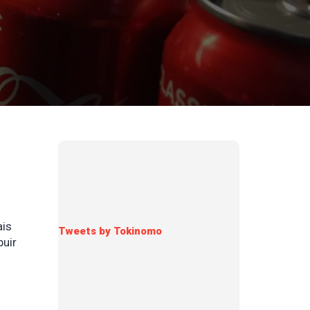
ais
Tweets by Tokinomo
buir