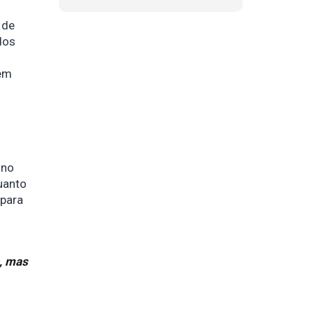
 de
dos
 em
 no
uanto
para
, mas