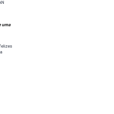
AN
e uma
elizes
ia