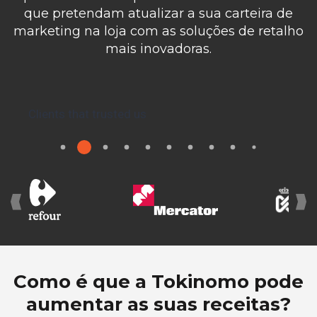
que pretendam atualizar a sua carteira de
marketing na loja com as soluções de retalho
mais inovadoras.
Clients that trusted us
3
1
2
4
5
6
7
8
9
11
10
Como é que a Tokinomo pode
aumentar as suas receitas?