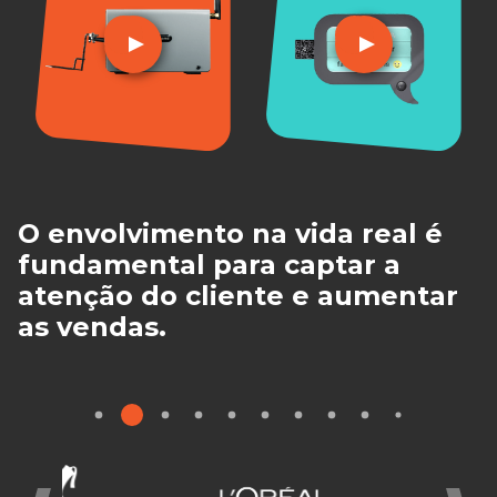
O envolvimento na vida real é
fundamental para captar a
atenção do cliente e aumentar
as vendas.
3
1
2
4
5
6
7
8
9
11
12
10