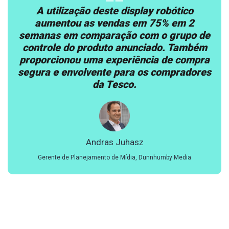
Eu o chamaria definitivamente de um
sucesso. Eu escolhi um item de alto valor,
de
que não tem curvas de alta velocidade. A
m
laca Big Sexy teve um aumento de 500%
ra
nas vendas em comparação com os 10
es
dias anteriores. Os clientes e funcionários
se divertiram muito com ela. Eu sei que a
laca Big Sexy vai ficar na mente de
nossos clientes por muito tempo.
Barry Bessey
Gerente Geral, Reams Food Stores