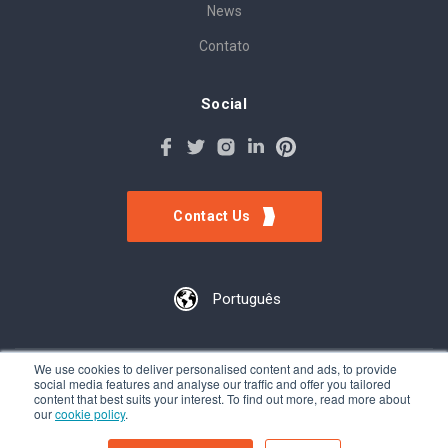
News
Contato
Social
Contact Us
Português
We use cookies to deliver personalised content and ads, to provide
social media features and analyse our traffic and offer you tailored
©Tokinomo. Copyright 2022. All Rights Reserved. Patent awarded
content that best suits your interest. To find out more, read more about
A201500317, Patent pending A201900056
our
cookie policy
.
Terms & Conditions
-
Privacy Policy