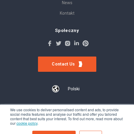
News
Kontakt
Społeczny
Contact Us
Polski
We use cookies to deliver personalised content and ads, to provide
social media features and analyse our traffic and offer you tailored
©Tokinomo. Copyright 2022. All Rights Reserved. Patent awarded
content that best suits your interest. To find out more, read more about
A201500317, Patent pending A201900056
our
cookie policy
.
Terms & Conditions
-
Privacy Policy