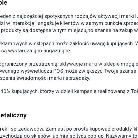
pie
jeden z najczęściej spotykanych rodzajów aktywacji marki 
 w interakcję i angażuje klientów w samym punkcie sprzeda
a produkty są dostępne w tym miejscu, to szanse na zakup 
 reklamowych w sklepach może zakłócić uwagę kupujących. 
ie są wystarczająco angażujące.
graniczony przestrzenią,
aktywacje marki w sklepie
mogą b
zowanego wyświetlacza POS może zwiększyć Twoje szanse na
szania świadomości marki i sprzedaży.
 40% kupujących, którzy widzieli kampanię realizowaną z T
etaliczny
arek i sprzedawców. Zamiast po prostu kupować produkty, k
rzychodzą do sklepów lub miejsc typu pop-up. Nazywamy t