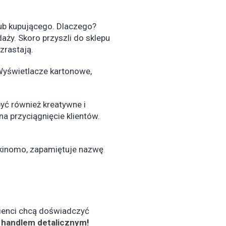
lub kupującego. Dlaczego?
ży. Skoro przyszli do sklepu
wzrastają.
Wyświetlacze kartonowe,
yć również kreatywne i
 przyciągnięcie klientów.
okinomo, zapamiętuje nazwę
lienci chcą doświadczyć
o
handlem detalicznym
!