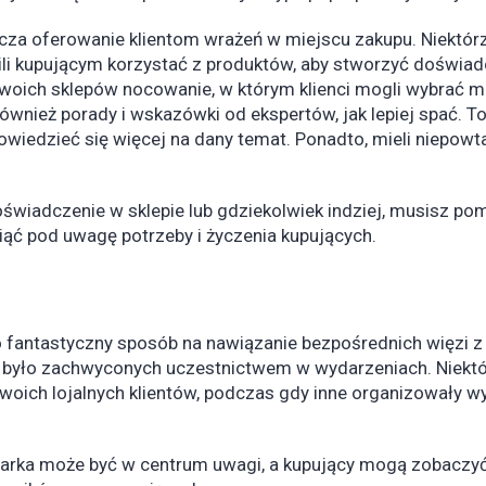
za oferowanie klientom wrażeń w miejscu zakupu. Niektór
ili kupującym korzystać z produktów, aby stworzyć doświadc
oich sklepów nocowanie, w którym klienci mogli wybrać ma
i również porady i wskazówki od ekspertów, jak lepiej spać.
owiedzieć się więcej na dany temat. Ponadto, mieli niepow
świadczenie w sklepie lub gdziekolwiek indziej, musisz po
iąć pod uwagę potrzeby i życzenia kupujących.
 fantastyczny sposób na nawiązanie bezpośrednich więzi z
ów było zachwyconych uczestnictwem w wydarzeniach. Niekt
woich lojalnych klientów, podczas gdy inne organizowały w
rka może być w centrum uwagi, a kupujący mogą zobaczyć